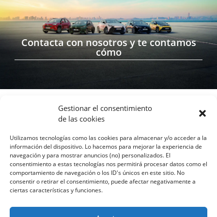
Contacta con nosotros y te contamos
cómo
Gestionar el consentimiento
Concesionario certificado
de las cookies
Econcesionario
Utilizamos tecnologías como las cookies para almacenar y/o acceder a la
Certificado por cumplir con ciertos
información del dispositivo. Lo hacemos para mejorar la experiencia de
navegación y para mostrar anuncios (no) personalizados. El
estándares de sostenibilidad,
consentimiento a estas tecnologías nos permitirá procesar datos como el
eficiencia energética y
comportamiento de navegación o los ID's únicos en este sitio. No
responsabilidad ambiental.
consentir o retirar el consentimiento, puede afectar negativamente a
ciertas características y funciones.